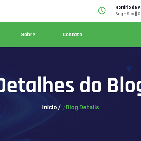
Horário de 
Seg - Sex || 
Sobre
Contato
Detalhes do Blo
Início
Blog Details