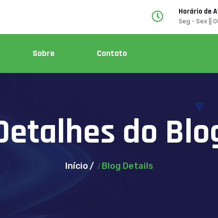
Horário de 
Seg - Sex || 
Sobre
Contato
Detalhes do Blo
Início
Blog Details