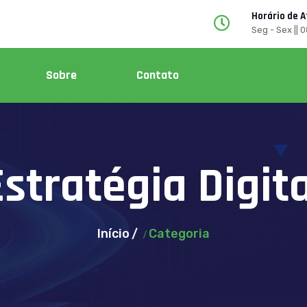
Horário de 
Seg - Sex || 
Sobre
Contato
Estratégia Digita
Início
Categoria