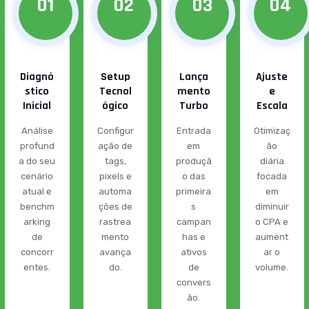
01
02
03
04
Diagnó
Setup
Lança
Ajuste
stico
Tecnol
mento
e
Inicial
ógico
Turbo
Escala
Análise
Configur
Entrada
Otimizaç
profund
ação de
em
ão
a do seu
tags,
produçã
diária
cenário
pixels e
o das
focada
atual e
automa
primeira
em
benchm
ções de
s
diminuir
arking
rastrea
campan
o CPA e
de
mento
has e
aument
concorr
avança
ativos
ar o
entes.
do.
de
volume.
convers
ão.