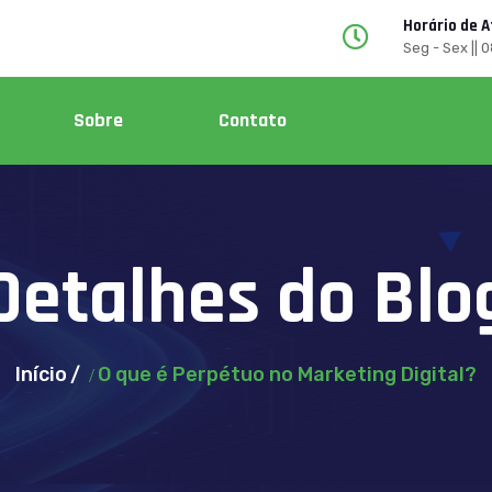
Horário de 
Seg - Sex || 
Sobre
Contato
Detalhes do Blo
Início
O que é Perpétuo no Marketing Digital?