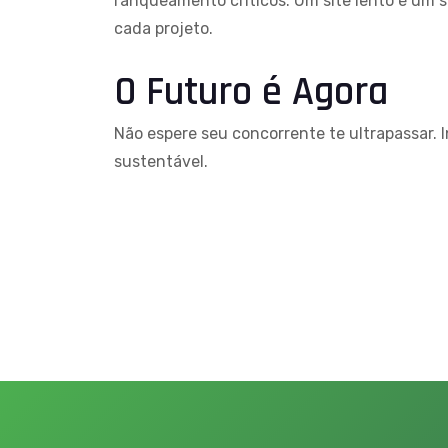
ranqueamento críticos. Um site lento é um s
cada projeto.
O Futuro é Agora
Não espere seu concorrente te ultrapassar. 
sustentável.