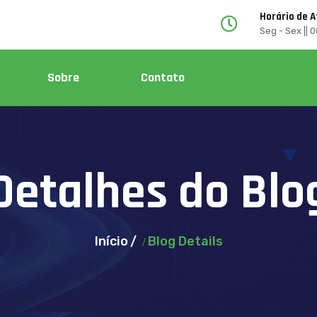
Horário de 
Seg - Sex || 
Sobre
Contato
Detalhes do Blo
Início
Blog Details